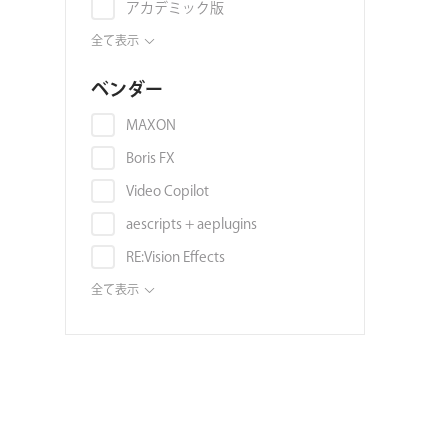
アカデミック版
映像素材
Vegas Pro
プリセット
全て表示
スライドショー
Autodesk 3ds Max
映像素材
スタイライズ
ベンダー
Autodesk Maya
音素材
スタビライズ
Autodesk Flame
MAXON
画像素材
スローモーション
Autodesk Smoke
Boris FX
映像編集ソフト
タイトル
Blender
Video Copilot
書籍
ディストーション
Unreal Engine
aescripts + aeplugins
ボリュームライセンス
トラッキング
Audition
RE:Vision Effects
チュートリアル
モーションブラー
DAW (VST, AU, AAX)
Digital Anarchy
全て表示
3DCGソフト
ノイズ・グレイン
Noise Industries / FxFactory
3Dモデル
ノイズ除去
ABSoft
環境マップ・シェーダー・マテリ
被写界深度
アル
Frischluft
フィルタ
テンプレート
NewBlue