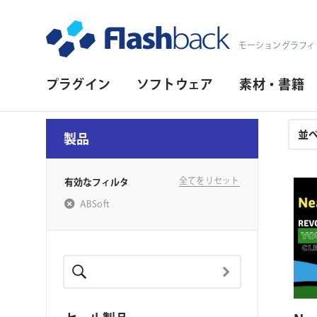
Flashback Japan Inc
モーショングラフィ
プ
プラグイン
ソフトウェア
素材・書籍
ラ
イ
注
製品
文
マ
結
リ・
果
全てをリセット
有効なフィルタ
ナ
ABSoft
ビ
ゲ
対応プラットフォーム
ー
シ