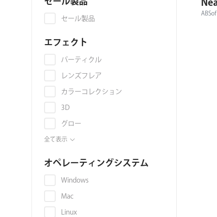
セール製品
Nea
ョ
ABSof
セール製品
ン
エフェクト
パーティクル
レンズフレア
カラーコレクション
3D
グロー
アニメーション
全て表示
アップコンバート
オペレーティングシステム
スキンレタッチ
Windows
トランジション
Mac
キーイング
Linux