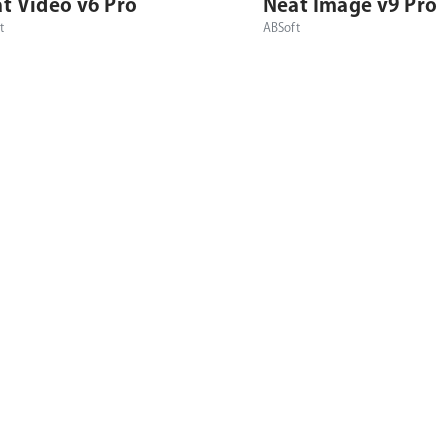
t Video v6 Pro
Neat Image v9 Pro
t
ABSoft