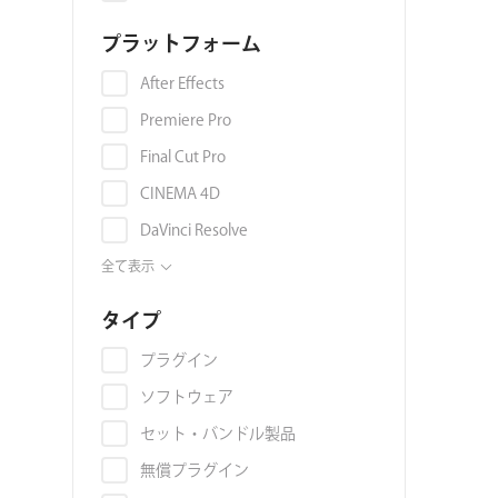
色収差
プラットフォーム
映像音声同期
ライトリーク
After Effects
オーバーレイ
Premiere Pro
環境マップ
Final Cut Pro
マテリアル・テクスチャ
CINEMA 4D
グラデーション
DaVinci Resolve
グランジ
OFX
全て表示
グリッチ
EDIUS Pro
タイプ
群集アニメーション
Avid Media Composer
プラグイン
AI
Nuke
ソフトウェア
3Dモデル
Illustrator
セット・バンドル製品
コラージュ
Photoshop
無償プラグイン
ジェネレーター
Blackmagic Fusion