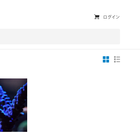
ユ
ログイン
ー
テ
ィ
リ
テ
ィ・
ナ
ビ
ゲ
対応OS
ー