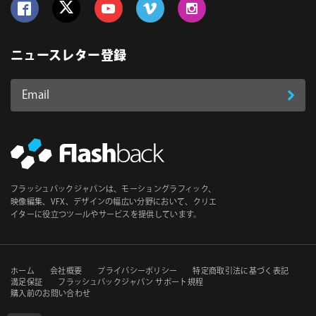
Follow us on Facebook
Follow us on Twitter
Follow us on YouTube
Follow us on Vimeo
Follow us on Instagram
ニュースレター登録
Email
登
ア
ド
録
レ
ス
*
必
フラッシュバックジャパンは、モーショングラフィック、
須
映像編集、VFX、デザインの幅広い分野において、クリエ
イターに役立つツールやサービスを提供しています。
セ
ホーム
会社概要
プライバシーポリシー
特定商取引法に基づく表記
満足保証
フラッシュバックジャパン サポート規程
購入前のお問い合わせ
カ