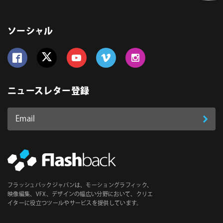
ソーシャル
Follow us on Facebook
Follow us on Twitter
Follow us on YouTube
Follow us on Vimeo
Follow us on Instagram
ニュースレター登録
Email
登
ア
ド
録
レ
ス
*
必
フラッシュバックジャパンは、モーショングラフィック、
須
映像編集、VFX、デザインの幅広い分野において、クリエ
イターに役立つツールやサービスを提供しています。