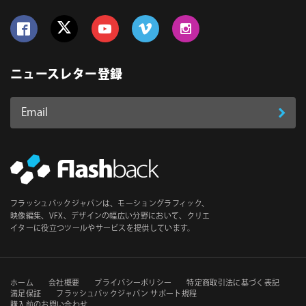
Follow us on Facebook
Follow us on Twitter
Follow us on YouTube
Follow us on Vimeo
Follow us on Instagram
ニュースレター登録
Email
登
ア
ド
録
レ
ス
*
必
フラッシュバックジャパンは、モーショングラフィック、
須
映像編集、VFX、デザインの幅広い分野において、クリエ
イターに役立つツールやサービスを提供しています。
セ
ホーム
会社概要
プライバシーポリシー
特定商取引法に基づく表記
満足保証
フラッシュバックジャパン サポート規程
購入前のお問い合わせ