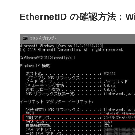
ョ
EthernetID の確認方法：W
ン