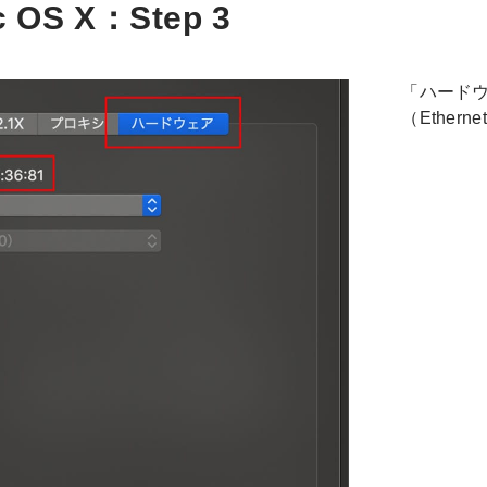
 OS X：Step 3
「ハードウ
（Ether