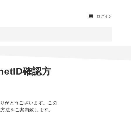
ユ
ログイン
ー
テ
ィ
リ
netID確認方
テ
ィ・
ナ
ビ
ありがとうございます。この
D確認方法をご案内致します。
ゲ
ー