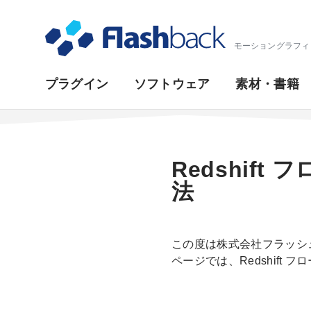
Flashback Japan Inc
モーショングラフィ
プ
プラグイン
ソフトウェア
素材・書籍
ラ
イ
マ
Redshift
リ・
法
ナ
ビ
この度は株式会社フラッシュ
ゲ
ページでは、Redshift
ー
シ