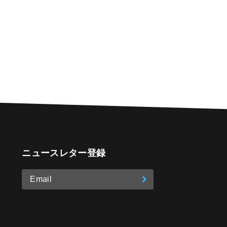
ニュースレター登録
Email
登
ア
o
on Instagram
ド
録
レ
ス