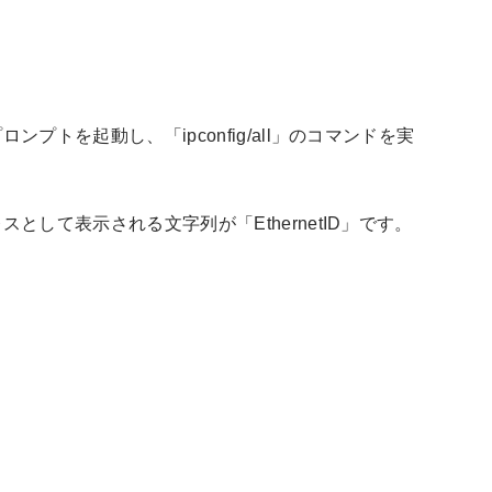
シ
ョ
ン
ンプトを起動し、「ipconfig/all」のコマンドを実
。
スとして表示される文字列が「EthernetID」です。