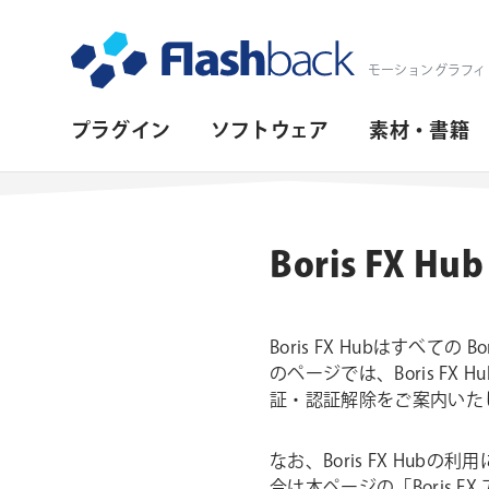
Flashback Japan Inc
モーショングラフィ
プ
プラグイン
ソフトウェア
素材・書籍
ラ
イ
マ
Boris FX H
リ・
ナ
Boris FX Hubはすべ
ビ
のページでは、Boris FX 
ゲ
証・認証解除をご案内いた
ー
なお、Boris FX Hub
シ
合は本ページの「Boris