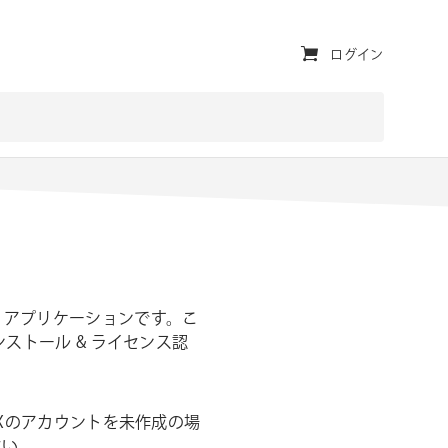
ユ
ログイン
ー
テ
ィ
リ
テ
ィ・
ナ
を行うアプリケーションです。こ
ビ
のインストール & ライセンス認
ゲ
ー
s FXのアカウントを未作成の場
さい。