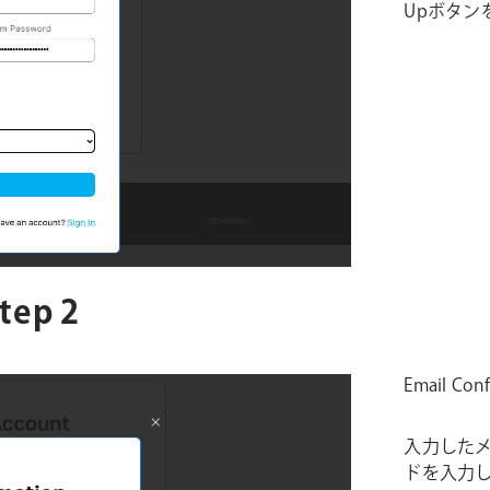
Upボタン
ep 2
Email C
入力した
ドを入力し