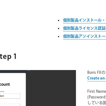
個別製品インストール・
個別製品ライセンス認証
個別製品アンインストー
ep 1
Boris F
Create an
First N
(Passwo
している国