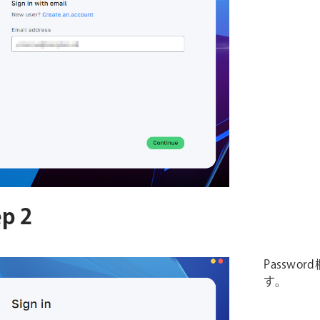
p 2
Passwo
す。