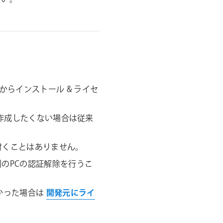
シ
ョ
ン
ラーからインストール & ライセ
ントを作成したくない場合は従来
紐付くことはありません。
で別のPCの認証解除を行うこ
なかった場合は
開発元にライ