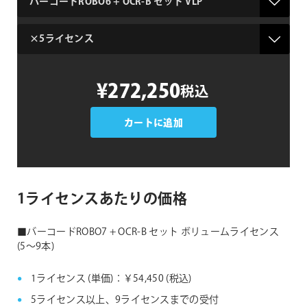
名
ラ
イ
セ
バ
ン
¥272,250
税込
ー
ス
コ
数
ー
カートに追加
ド
ROBO7
+
OCR-
1ライセンスあたりの価格
B
セ
■バーコードROBO7 + OCR-B セット ボリュームライセンス
ッ
(5〜9本)
ト
ボ
1ライセンス (単価)：￥54,450 (税込)
リ
5ライセンス以上、9ライセンスまでの受付
ュ