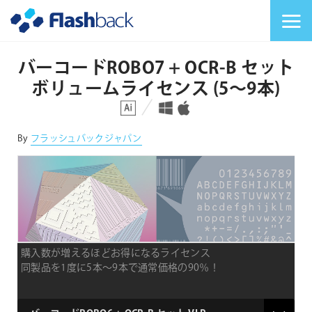
Flashback Japan Inc
メニューを切り替
バーコードROBO7 + OCR-B セット
ボリュームライセンス (5〜9本)
対応プラットフォーム
対応OS
By
フラッシュバックジャパン
購入数が増えるほどお得になるライセンス
同製品を1度に5本〜9本で通常価格の90％！
VLP