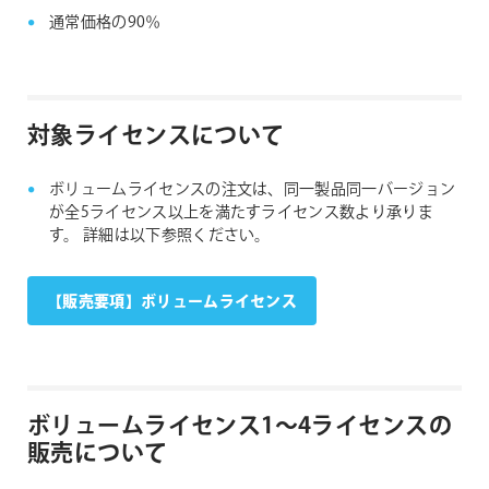
ー
通常価格の90％
ム
ラ
イ
セ
対象ライセンスについて
ン
ス
ボリュームライセンスの注文は、同一製品同一バージョン
(5〜
が全5ライセンス以上を満たすライセンス数より承りま
9
す。
詳細は以下参照ください。
本)
個
【販売要項】ボリュームライセンス
ボリュームライセンス1〜4ライセンスの
販売について