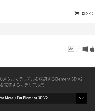
ユ
ログイン
ー
テ
ィ
対応プラットフォーム
対応OS
リ
テ
ィ・
ナ
のメタルマテリアルを収録するElement 3D V2
ビ
を充填するマテリアル集
ゲ
ー