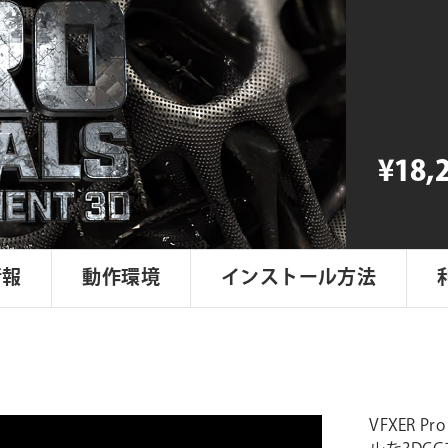
Pro
Metals
For
Element
3D
V2
¥18,
個
情報
動作環境
インストール方法
VFXER Pro