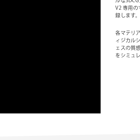
ルな3DCG
V2 専用
録します
各マテリアルは
ィジカルシ
ェスの質
をシミュ