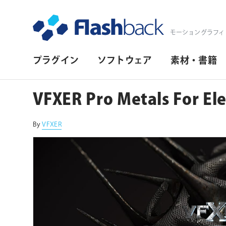
Flashback Japan Inc
モーショングラフィ
プ
プラグイン
ソフトウェア
素材・書籍
ラ
イ
VFXER Pro Metals For El
マ
リ・
By
VFXER
ナ
ビ
ゲ
ー
シ