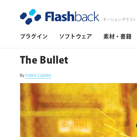
Flashback Japan Inc
モーショングラフィ
プ
プラグイン
ソフトウェア
素材・書籍
ラ
イ
The Bullet
マ
リ・
By
Video Copilot
ナ
ビ
ゲ
ー
シ