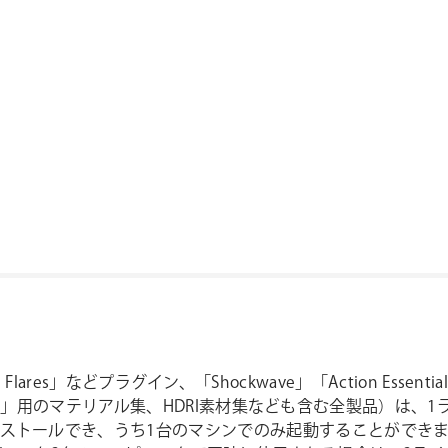
cal Flares」などプラグイン、「Shockwave」「Action Esse
ment 3D」用のマテリアル集、HDRI素材集なども含む全製品）
ールでき、うち1台のマシンでのみ起動することができます(ライセ