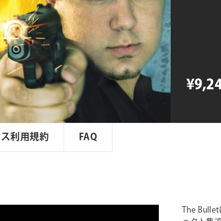
Bullet
個
¥9,2
ンス利用規約
FAQ
The B