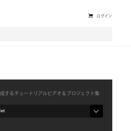
ユ
ログイン
ー
テ
ィ
リ
テ
ィ・
ナ
成するチュートリアルビデオ＆プロジェクト集
ビ
ゲ
ー