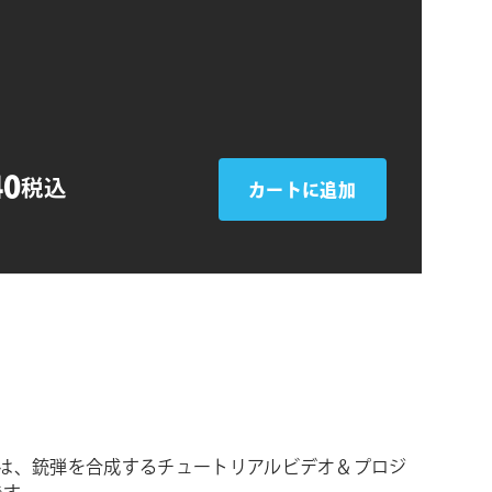
シ
ョ
ン
40
税込
カートに追加
ulletは、銃弾を合成するチュートリアルビデオ＆プロジ