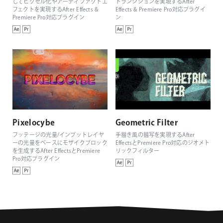
してピクセル化やアーティファクトエ
トランジションを実現するAfter
フェクトを実現するAfter Effects &
Effects & Premiere Pro対応プラグイ
Premiere Pro対応プラグイン
ン
Pixelocybe
Geometric Filter
フッテージの光量/インプットレイヤ
手描き風の描写を実現するAfter
ーの光量をベースにモザイクブロック
EffectsとPremiere Pro対応のジオメト
を生成するAfter EffectsとPremiere
リックフィルター
Pro対応プラグイン