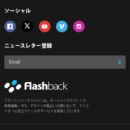
ソーシャル
Follow us on Facebook
Follow us on Twitter
Follow us on YouTube
Follow us on Vimeo
Follow us on Instagram
ニュースレター登録
Email
登
ア
ド
録
レ
ス
*
必
フラッシュバックジャパンは、モーショングラフィック、
須
映像編集、VFX、デザインの幅広い分野において、クリエ
イターに役立つツールやサービスを提供しています。