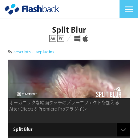
Flashback Japan Inc
メニューを切り替
Split Blur
対応プラットフォーム
対応OS
By
aescripts + aeplugins
オーガニックな絵画タッチのブラーエフェクトを加える
After Effects & Premiere Proプラグイン
type