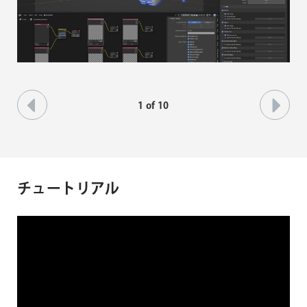
1
of
10
チュートリアル