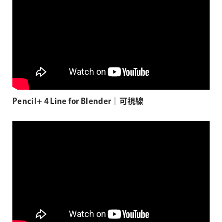
Pencil+ 4 Line for Blender│可視線