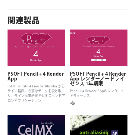
関連製品
PSOFT Pencil+ 4 Render
PSOFT Pencil+ 4 Render
App
App レンダーノードライ
センス 1年期限
PSOF Pencil+ 4 Line for Blender から
ライン描画に必要なデータを受け取
Pencil+ 4 Render Appのレンダーノー
り、ライン描画結果を返すスタンドア
ドライセンス
ロンアプリケーション