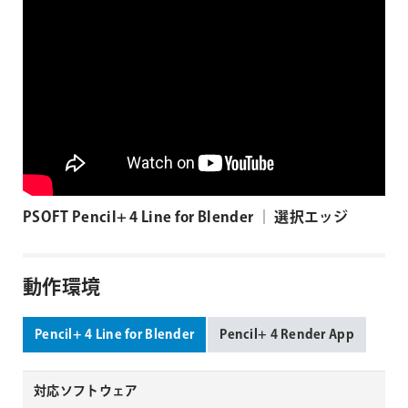
PSOFT Pencil+ 4 Line for Blender │ 選択エッジ
動作環境
Pencil+ 4 Line for Blender
Pencil+ 4 Render App
対応ソフトウェア