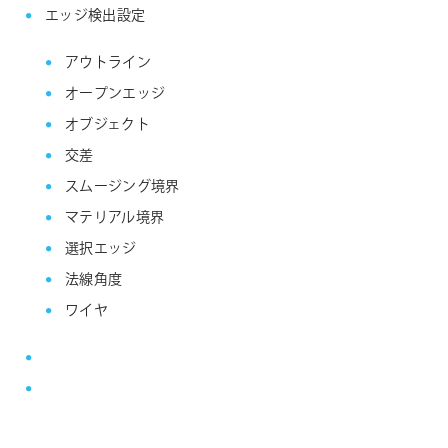
エッジ検出設定
アウトライン
オープンエッジ
オブジェクト
交差
スムージング境界
マテリアル境界
選択エッジ
法線角度
ワイヤ
ライン設定のリンク・アペンド機能に対応
ラインのビューポート表示