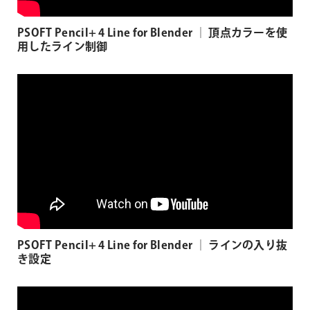
PSOFT Pencil+ 4 Line for Blender │ 頂点カラーを使
用したライン制御
PSOFT Pencil+ 4 Line for Blender │ ラインの入り抜
き設定