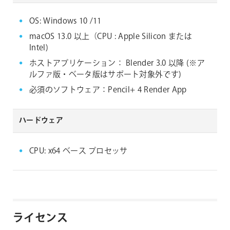
OS: Windows 10 /11
macOS 13.0 以上（CPU : Apple Silicon または
Intel)
ホストアプリケーション： Blender 3.0 以降 (※ア
ルファ版・ベータ版はサポート対象外です)
必須のソフトウェア：Pencil+ 4 Render App
ハードウェア
CPU: x64 ベース プロセッサ
ライセンス