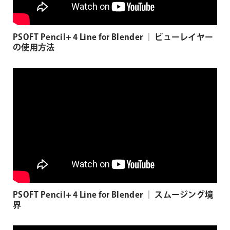
PSOFT Pencil+ 4 Line for Blender │ ビューレイヤー
の使用方法
PSOFT Pencil+ 4 Line for Blender │ スムージング境
界