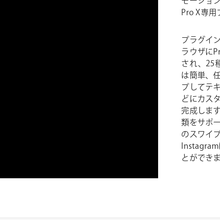
モーション
Pro X
プラグインを
ラウザにPre
され、2
は簡単、
プしてテ
どにカス
完成します
類をサポ
のスワイ
Insta
とができ