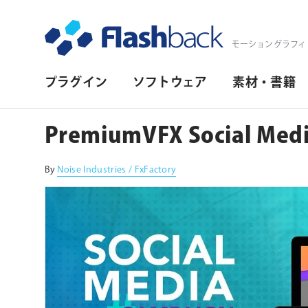
Flashback Japan Inc
モーショングラフィ
プ
プラグイン
ソフトウェア
素材・書籍
ラ
イ
PremiumVFX Social Med
マ
リ・
By
Noise Industries / FxFactory
ナ
ビ
ゲ
ー
シ