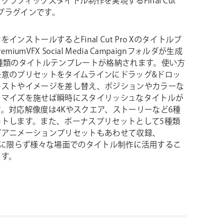
グラフィックスタイトル制作を実現するFinal Cut
専用プラグインです。
インストールするとFinal Cut Pro Xのタイトルブ
miumVFX Social Media Campaignフォルダが生成
5種類のタイトルテンプレートが格納されます。使い方
任意のプリセットをタイムラインにドラッグ&ドロッ
キストやイメージを差し替え、ポジションやカラーな
タマイズを施せば瞬時にスタイリッシュなタイトルが
。対応解像度は4Kやスクエア、ストーリーなど6種
ートします。また、ボーナスプリセットとして5種類
プアニメーションプリセットもあわせて収録、
gramに限らず様々な場面でのタイトル制作に活用するこ
ます。