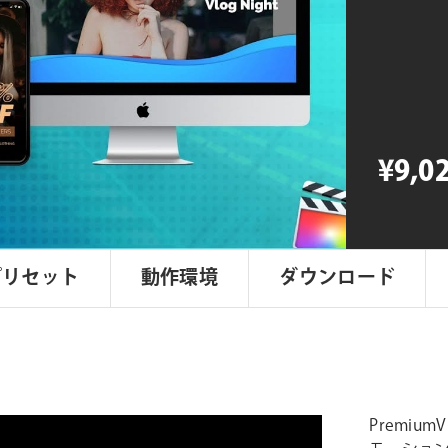
Social
Media
Campaig
個
¥9,0
プリセット
動作環境
ダウンロード
PremiumV