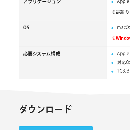
アプリケーション
Apple
※最新の 
OS
macOS 
※Win
必要システム構成
Appl
対応O
1GB
ダウンロード