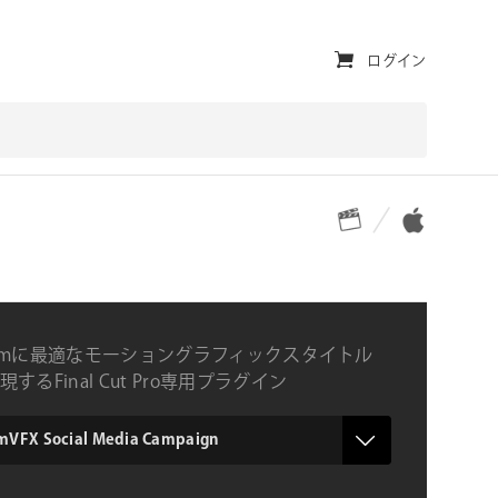
ユ
ログイン
ー
テ
ィ
対応プラットフォーム
対応OS
リ
テ
ィ・
ナ
agramに最適なモーショングラフィックスタイトル
ビ
するFinal Cut Pro専用プラグイン
ゲ
ー
VFX