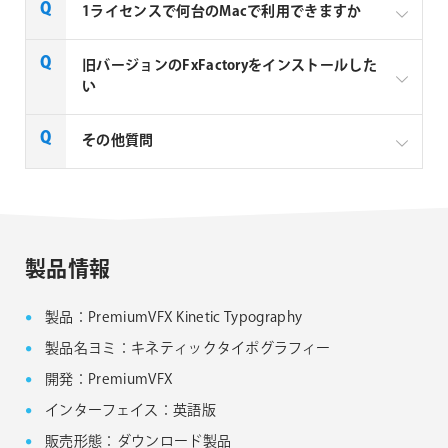
1ライセンスで何台のMacで利用できますか
Noise Industries社製品、FxFactory プラグインファミ
旧バージョンのFxFactoryをインストールした
リー製品は、1ライセンスにつき1台のMacでのみ使用
い
できる製品です。
FxFactory 旧バージョンインストーラーページよりご
その他質問
利用のOSに対応するインストーラーをダウンロード
してください。なお、旧バージョンのインストーラー
は、サポート対象外となりますことご了承ください。
Noise Industries社製品、FxFactory プラグイン
ファミリー製品 FAQ
FxFactory 旧バージョンインストーラー
製品情報
製品：PremiumVFX Kinetic Typography
製品名ヨミ：キネティックタイポグラフィー
開発：PremiumVFX
インターフェイス：英語版
販売形態：ダウンロード製品