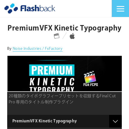
Flashback Japan Inc
メニューを切り替
PremiumVFX Kinetic Typography
対応プラットフォーム
対応OS
By
Noise Industries / FxFactory
20種類のタイポグラフィープリセットを収録するFinal Cut
Pro 専用のタイトル制作プラグイン
product