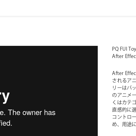
PQ FUI
After E
After E
されるア
リーはバ
のアニメ
くはカテ
直感的に
コントロ
め、用途