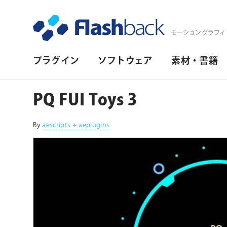
Flashback Japan Inc
モーショングラフィ
プ
プラグイン
ソフトウェア
素材・書籍
ラ
イ
PQ FUI Toys 3
マ
リ・
By
aescripts + aeplugins
ナ
ビ
ゲ
ー
シ