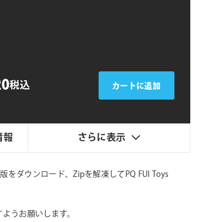
シ
ョ
ン
20
税込
カートに追加
情報
さらに表示
版をダウンロード、Zipを解凍してPQ FUI Toys
すようお願いします。