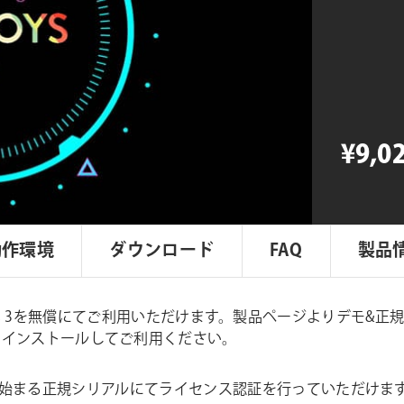
FUI
Toys
3
個
¥9,0
動作環境
ダウンロード
FAQ
製品
I Toys 3を無償にてご利用いただけます。製品ページよりデモ&正規
nelsフォルダにインストールしてご利用ください。
から始まる正規シリアルにてライセンス認証を行っていただけま