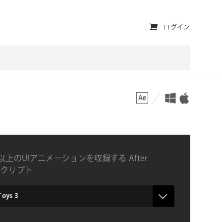
ユ
ログイン
ー
テ
ィ
対応プラットフォーム
対応OS
リ
テ
ィ・
ナ
以上のUIアニメーションを収録する After
ビ
tsスクリプト
ゲ
ー