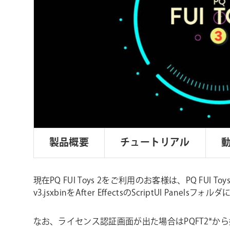
ョ
ン
製品概要
チュートリアル
現在PQ FUI Toys 2をご利用のお客様は、PQ FU
v3.jsxbinをAfter EffectsのScriptUI Pa
なお、ライセンス認証画面が出た場合はPQFT2*