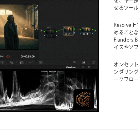
を、キー操
せるツー
Resol
めることなく
Flander
イスやソ
オンセット
ンダリン
ークフロ