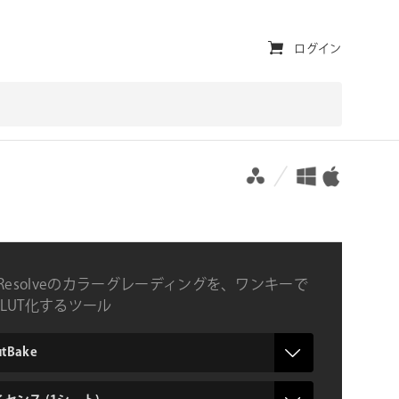
ユ
ログイン
ー
テ
ィ
対応プラットフォーム
対応OS
リ
テ
ィ・
ナ
ci Resolveのカラーグレーディングを、ワンキーで
ビ
LUT化するツール
ゲ
ー