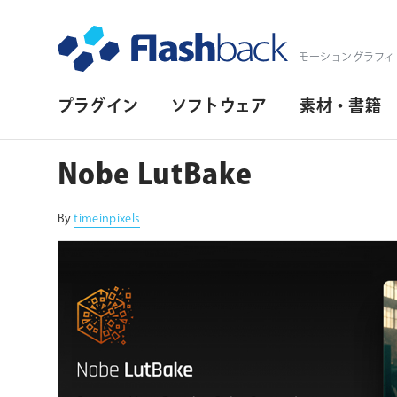
Flashback Japan Inc
モーショングラフィ
プ
プラグイン
ソフトウェア
素材・書籍
ラ
イ
Nobe LutBake
マ
リ・
By
timeinpixels
ナ
ビ
ゲ
ー
シ