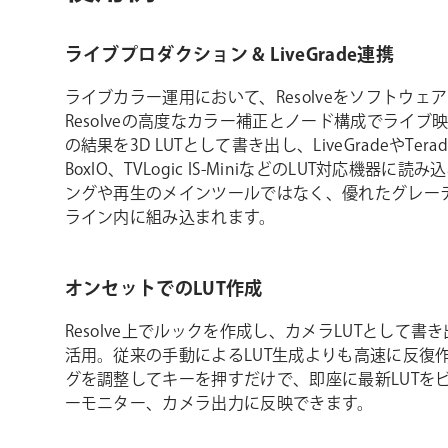
ライブプロダクション & LiveGrade連携
ライブカラー運用において、Resolveをソフトウェ
Resolveの高度なカラー補正とノード構成でライ
の結果を3D LUTとして書き出し、LiveGradeやTeradek
BoxIO、TVLogic IS-MiniなどのLUT対応機器に読
ングや再生のメインツールではなく、優れたグレー
ライン内に組み込まれます。
オンセットでのLUT作成
Resolve上でルックを作成し、カメラLUTとして
活用。従来の手動によるLUT生成よりも高速に反復
グを調整してキーを押すだけで、即座に最新LUTを
ーモニター、カメラ出力に反映できます。