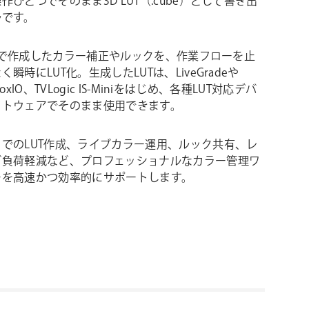
作ひとつでそのまま3D LUT（.cube）として書き出
ルです。
ve上で作成したカラー補正やルックを、作業フローを止
瞬時にLUT化。生成したLUTは、LiveGradeや
s BoxIO、TVLogic IS-Miniをはじめ、各種LUT対応デバ
フトウェアでそのまま使用できます。
でのLUT作成、ライブカラー運用、ルック共有、レ
グ負荷軽減など、プロフェッショナルなカラー管理ワ
ーを高速かつ効率的にサポートします。