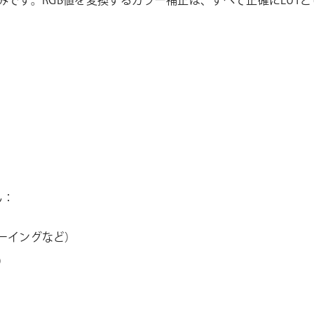
組みです。RGB値を変換するカラー補正は、すべて正確にLUT
ん：
ーイングなど）
）