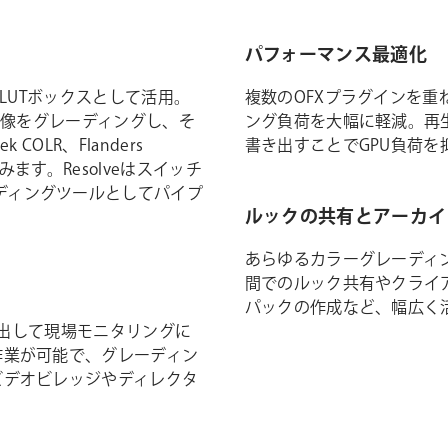
パフォーマンス最適化
アLUTボックスとして活用。
複数のOFXプラグインを重
ブ映像をグレーディングし、そ
ング負荷を大幅に軽減。再
 COLR、Flanders
書き出すことでGPU負荷
み込みます。Resolveはスイッチ
ディングツールとしてパイプ
ルックの共有とアーカイ
あらゆるカラーグレーディン
間でのルック共有やクライア
パックの作成など、幅広く
書き出して現場モニタリングに
作業が可能で、グレーディン
ビデオビレッジやディレクタ