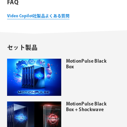
FAQ
Video Copilot社製品よくある質問
セット製品
MotionPulse Black
Box
MotionPulse Black
Box + Shockwave