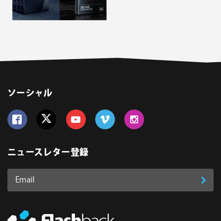
ソーシャル
Follow us on Facebook
Follow us on Twitter
Follow us on YouTube
Follow us on Vimeo
Follow us on Instagram
ニュースレター登録
Email
登
ア
ド
録
レ