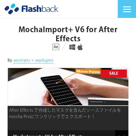
Flashback Japan Inc
メニューを切り替
MochaImport+ V6 for After
Effects
対応プラットフォーム
対応OS
By
aescripts + aeplugins
SALE
After Effects で作成したマスクを含んだソースファイルを
mocha Proにワンクリックでエクスポート！
product