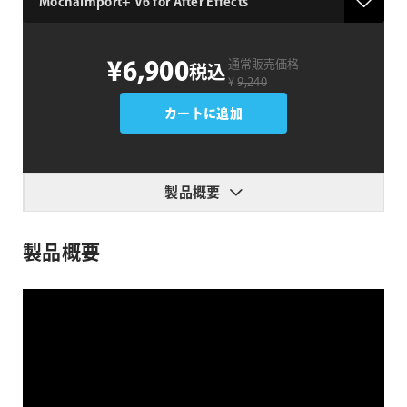
MochaImport+
¥6,900
通常販売価格
税込
V6
¥
9,240
for
After
カートに追加
Effects
個
製品概要
製品概要