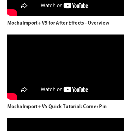
MochaImport+ V5 for After Effects - Overview
MochaImport+ V5 Quick Tutorial: Corner Pin