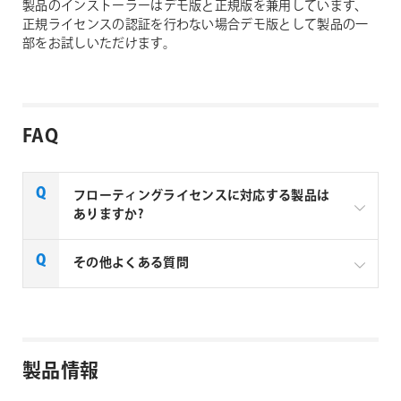
製品のインストーラーはデモ版と正規版を兼用しています、
正規ライセンスの認証を行わない場合デモ版として製品の一
部をお試しいただけます。
FAQ
フローティングライセンスに対応する製品は
ありますか?
一部製品でフローティングライセンスの取扱いがあり
その他よくある質問
ます、フローティングライセンス対応製品につきまし
ては下記リンクよりご確認ください。なお、下記リン
クにない製品につきましては、ノードロックライセン
aescripts + aeplugins社製品 FAQ
スのみの提供となります。
製品情報
aescripts + aeplugins社 フローティングライセン
ス対応製品