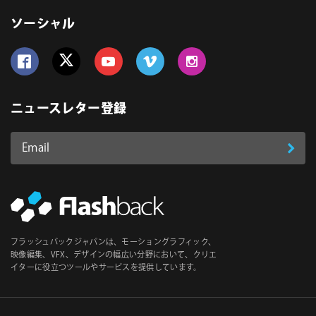
ソーシャル
Follow us on Facebook
Follow us on Twitter
Follow us on YouTube
Follow us on Vimeo
Follow us on Instagram
ニュースレター登録
Email
登
ア
ド
録
レ
ス
*
必
フラッシュバックジャパンは、モーショングラフィック、
須
映像編集、VFX、デザインの幅広い分野において、クリエ
イターに役立つツールやサービスを提供しています。