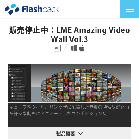
Flashback Japan Inc
メニューを切り替
販売停止中：LME Amazing Video
Wall Vol.3
対応プラットフォーム
対応OS
キューブやタイル、リング状に配置した無数の映像や静止画
を様々な動きにアニメートしたコンポジション集
製品概要