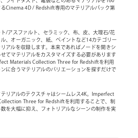
、ライトダスト、亀裂などのあるマテリアルを160
Cinema 4D / Redshift専用のマテリアルパック第
。
ト/アスファルト、セラミック、布、皮、大理石/花
タル、オーガニック、紙、ペイントなど14カテゴリー
テリアルを収録します。本来であればノードを開きシ
わせてマテリアルをカスタマイズする必要があります
ct Materials Collection Three for Redshiftを利用
ーンに合うマテリアルのバリエーションを探すだけで
テリアルのテクスチャはシームレス4K。Imperfect
s Collection Three for Redshiftを利用することで、制
手数を大幅に抑え、フォトリアルなシーンの制作を実
。