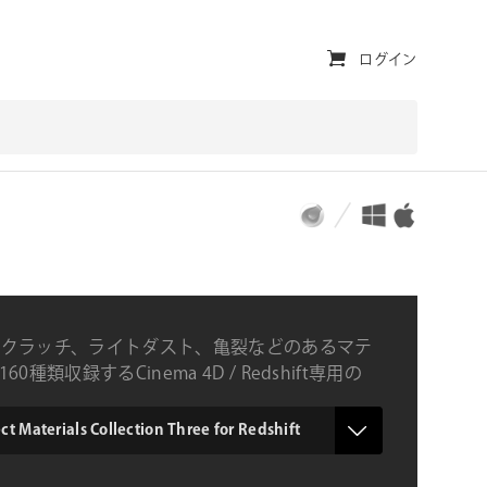
ユ
ログイン
ー
テ
ィ
対応プラットフォーム
対応OS
リ
テ
ィ・
ナ
クラッチ、ライトダスト、亀裂などのあるマテ
ビ
60種類収録するCinema 4D / Redshift専用の
ルパック第三弾
ゲ
ー
t