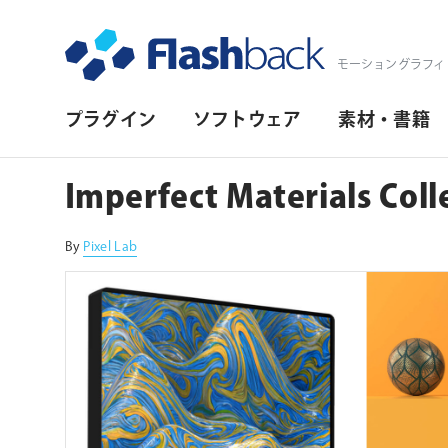
Flashback Japan Inc
モーショングラフィ
プ
プラグイン
ソフトウェア
素材・書籍
ラ
イ
Imperfect Materials Coll
マ
リ・
By
Pixel Lab
ナ
ビ
ゲ
ー
シ