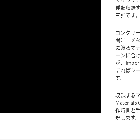
スクラッチ
種類収録する
三弾です
コンクリー
崗岩、メ
に渡るマ
ーンに合
が、Imperfe
すればシ
す。
収録するマ
Material
作時間と
現します