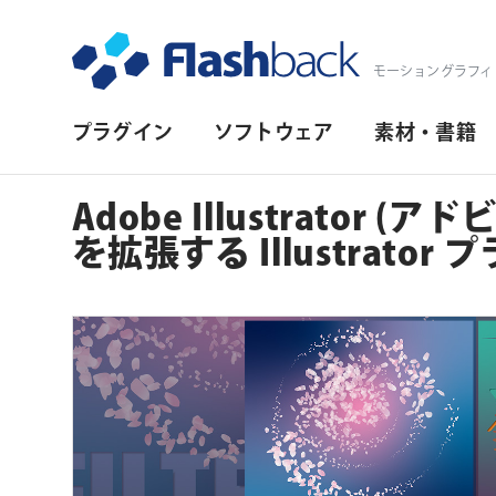
Flashback Japan Inc
モーショングラフィ
プ
プラグイン
ソフトウェア
素材・書籍
ラ
イ
Adobe Illustrator
マ
を拡張する Illustrato
リ・
ナ
ビ
ゲ
ー
シ