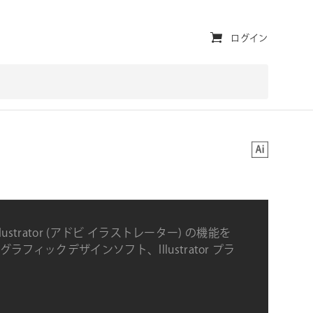
ユ
ログイン
ー
テ
ィ
リ
対応プラットフォーム
テ
ィ・
ナ
Illustrator (アドビ イラストレーター) の機能を
ビ
ラフィックデザインソフト、Illustrator プラ
ゲ
のご紹介
ー