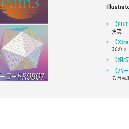
Illus
【FILT
実現
【Xtr
36の
【組版
【バー
る自動