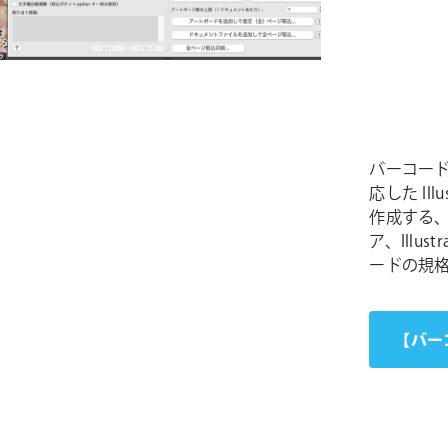
バーコード
応した Il
作成する
ア、Illus
ードの規
【バー