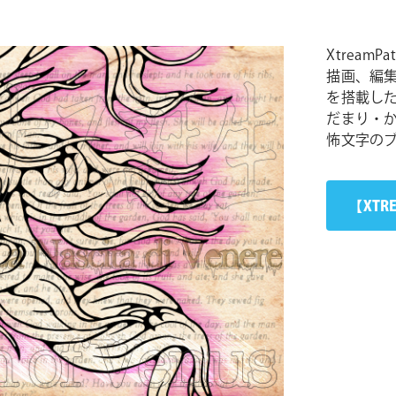
XtreamPa
描画、編
を搭載した 
だまり・
怖文字の
【XTR