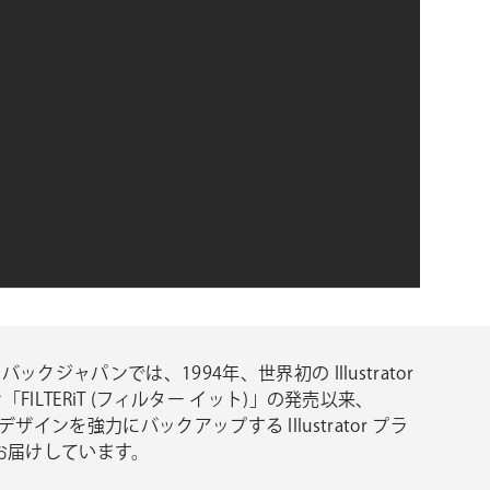
シ
ョ
ン
ックジャパンでは、1994年、世界初の Illustrator
FILTERiT (フィルター イット)」の発売以来、
ator デザインを強力にバックアップする Illustrator プラ
お届けしています。