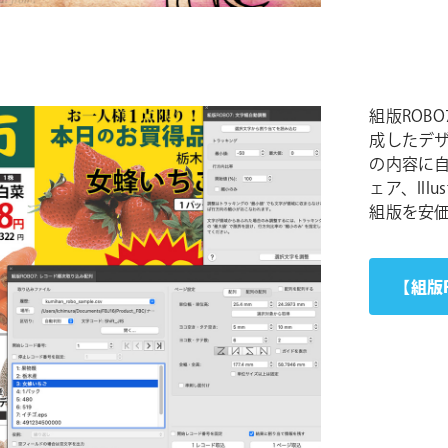
組版ROBO7
成したデ
の内容に
ェア、Il
組版を安
【組版