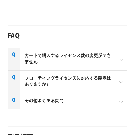
FAQ
カートで購入するライセンス数の変更ができ
ません。
aescripts + aeplugins製品のを複数ライセンスご購入
フローティングライセンスに対応する製品は
の場合はお見積りベースでの販売となります。複数ラ
ありますか?
イセンスご購入の場合は、下記リンクよりお問い合わ
せください。
一部製品でフローティングライセンスの取扱いがあり
その他よくある質問
aescripts社製品 マルチライセンス見積りフォーム
ます、フローティングライセンス対応製品につきまし
ては下記リンクよりご確認ください。なお、下記リン
なお、複数ライセンスをご購入の場合は購入ライセン
クにない製品につきましては、ノードロックライセン
ス分を認証できる1つのシリアルNo.が納品されます。
aescripts + aeplugins社製品 FAQ
スのみの提供となります。