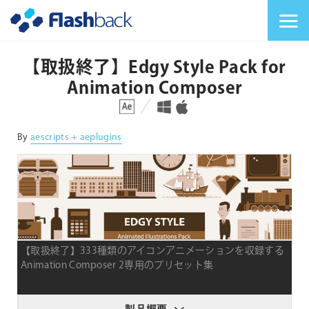
Flashback Japan Inc
メニューを切り替
【取扱終了】Edgy Style Pack for
Animation Composer
対応プラットフォーム
対応OS
By
aescripts + aeplugins
【取扱終了】333種類のアイコンアニメーションを収録する
Animation Composer 2専用のプリセット集