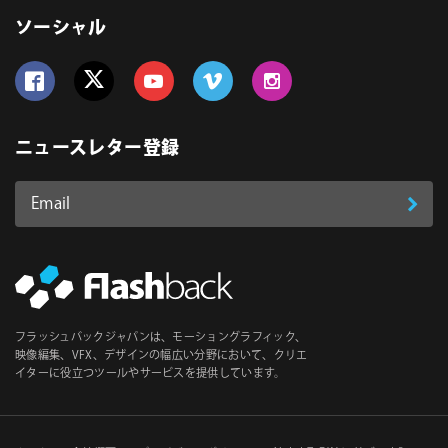
ソーシャル
Follow us on Facebook
Follow us on Twitter
Follow us on YouTube
Follow us on Vimeo
Follow us on Instagram
ニュースレター登録
Email
登
ア
ド
録
レ
ス
*
必
フラッシュバックジャパンは、モーショングラフィック、
須
映像編集、VFX、デザインの幅広い分野において、クリエ
イターに役立つツールやサービスを提供しています。