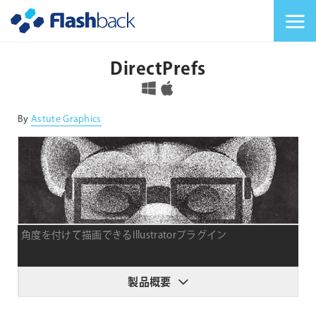
Flashback Japan Inc
メニューを切り替
DirectPrefs
対応OS
By
Astute Graphics
角度を付けて描画できるIllustratorプラグイン
製品概要