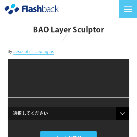
Flashback Japan Inc
メニューを切り替
BAO Layer Sculptor
対応プラットフォーム
対応OS
By
aescripts + aeplugins
product
BAO
Layer