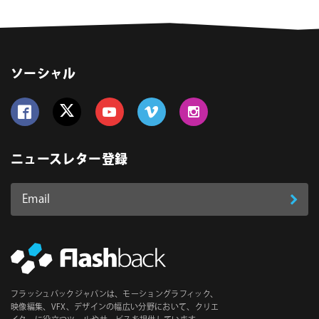
ソーシャル
Follow us on Facebook
Follow us on Twitter
Follow us on YouTube
Follow us on Vimeo
Follow us on Instagram
ニュースレター登録
Email
登
ア
ド
録
レ
ス
*
必
フラッシュバックジャパンは、モーショングラフィック、
須
映像編集、VFX、デザインの幅広い分野において、クリエ