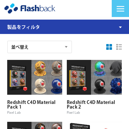
Flashback Japan Inc
メニューを切り替
Redshift
製品をフィルタ
C4D
Material
注
Bundle
文
結
果
Redshift C4D Material
Redshift C4D Material
Pack 1
Pack 2
Pixel Lab
Pixel Lab