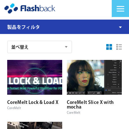
Flashback Japan Inc
メニューを切り替
Lock
製品をフィルタ
&
Load
注
+
文
TrackX
結
+
SliceX
果
CoreMelt Lock & Load X
CoreMelt Slice X with
mocha
CoreMelt
CoreMelt