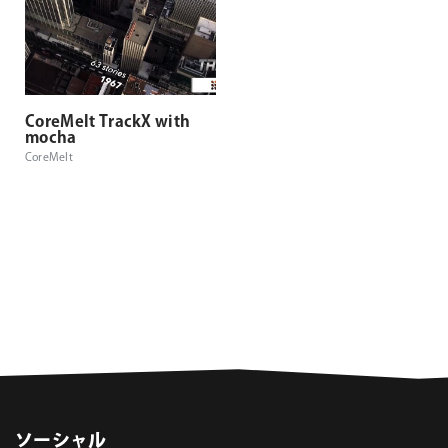
CoreMelt TrackX with
mocha
CoreMelt
ソーシャル