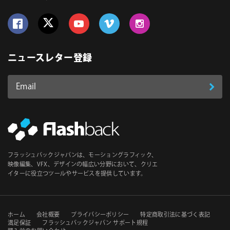
Follow us on Facebook
Follow us on Twitter
Follow us on YouTube
Follow us on Vimeo
Follow us on Instagram
ニュースレター登録
Email
登
ア
ド
録
レ
ス
*
必
フラッシュバックジャパンは、モーショングラフィック、
須
映像編集、VFX、デザインの幅広い分野において、クリエ
イターに役立つツールやサービスを提供しています。
セ
ホーム
会社概要
プライバシーポリシー
特定商取引法に基づく表記
満足保証
フラッシュバックジャパン サポート規程