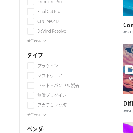
オーバーレイ
Premiere Pro
環境マップ
Final Cut Pro
マテリアル・テクスチャ
CINEMA 4D
Co
グラデーション
DaVinci Resolve
aescri
グランジ
OFX
全て表示
グリッチ
EDIUS Pro
タイプ
群集アニメーション
Avid Media Composer
プラグイン
AI
Nuke
ソフトウェア
3Dモデル
Illustrator
セット・バンドル製品
コラージュ
Photoshop
無償プラグイン
ジェネレーター
Blackmagic Fusion
Dif
アカデミック版
映像素材
Vegas Pro
aescri
プリセット
全て表示
スライドショー
Autodesk 3ds Max
映像素材
スタイライズ
ベンダー
Autodesk Maya