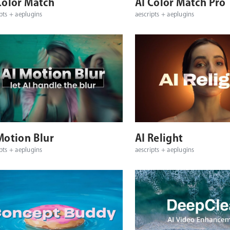
Color Match
AI Color Match Pro
pts + aeplugins
aescripts + aeplugins
対応プラットフォーム
対応OS
対応プラットフォーム
Motion Blur
AI Relight
pts + aeplugins
aescripts + aeplugins