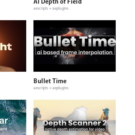
シ
AI Depth of Field
aescripts + aeplugins
ョ
ン
対応OS
対応プラットフォーム
対応OS
Bullet Time
aescripts + aeplugins