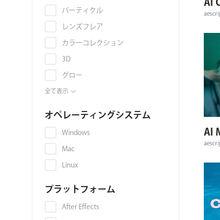
AI 
ョ
パーティクル
aescri
ン
レンズフレア
カラーコレクション
3D
グロー
アニメーション
全て表示
アップコンバート
オペレーティングシステム
スキンレタッチ
AI 
Windows
トランジション
aescri
Mac
キーイング
Linux
色収差
プラットフォーム
映像音声同期
ライトリーク
After Effects