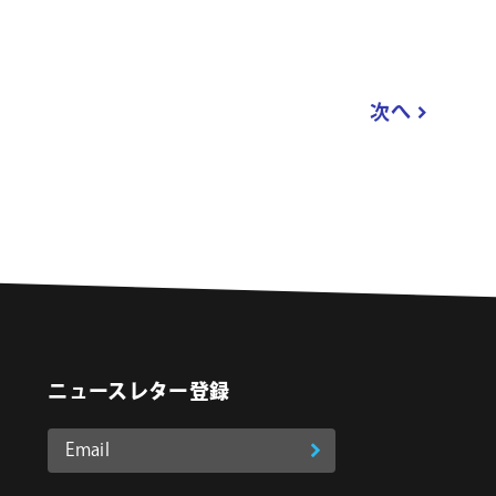
次へ
ニュースレター登録
Email
登
ア
o
on Instagram
ド
録