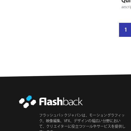
Qui
Grass Valley
aescri
VJ
proDAD
ペイント
digital bigmo
結
デジタルスカルプト
1
CLO Virtual Fashion
果
ライティング
Luca Visual FX
ペ
HUD
FilmLight
ー
マッチムーブ
ジ
PSOFT
数
ロトスコープ
Pixel Farm
モザイク
Astute Graphics
モーショングラフィックス
Rubber Monkey Software
モーションタイポグラフィー
Knights of the Editing Table
ユーティリティー
CoreMelt
モーフィング
フラッシュバックジャパンは、モーショングラフィッ
システム計画研究所／ISP
ク、映像編集、VFX、デザインの幅広い分野におい
パノラマ ・ VR
VFXCentral
て、クリエイターに役立つツールやサービスを提供し