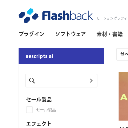
Flashback Japan Inc
モーショングラフィ
プ
プラグイン
ソフトウェア
素材・書籍
ラ
イ
注
aescripts ai
文
マ
結
リ・
果
ナ
ビ
セール製品
ゲ
セール製品
ー
シ
エフェクト