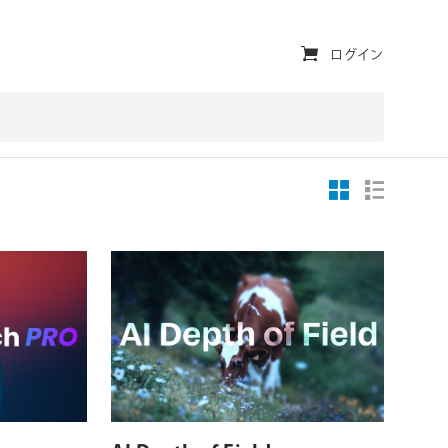
ユ
ログイン
ー
テ
ィ
リ
テ
ィ・
ナ
ビ
ゲ
対応OS
対応プラットフォーム
対応OS
ー