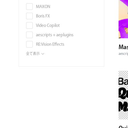
音素材
スタビライズ
Autodesk Flame
MAXON
画像素材
スローモーション
Autodesk Smoke
Boris FX
映像編集ソフト
タイトル
Blender
Video Copilot
書籍
ディストーション
Unreal Engine
aescripts + aeplugins
ボリュームライセンス
トラッキング
Audition
RE:Vision Effects
Mas
チュートリアル
モーションブラー
DAW (VST, AU, AAX)
Digital Anarchy
全て表示
aescri
3DCGソフト
ノイズ・グレイン
Noise Industries / FxFactory
3Dモデル
ノイズ除去
ABSoft
環境マップ・シェーダー・マテリ
被写界深度
アル
Frischluft
フィルタ
テンプレート
NewBlue
補正
タイプフェイス
AEJuice
レンダラー/レンダリング
フォント
AE Sweets
サウンドエフェクト
ハードウェア
Battle Axe
オーディオ