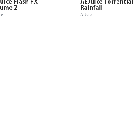
uice Flash FX
AEJuice Torrential
lume 2
Rainfall
ce
AEJuice