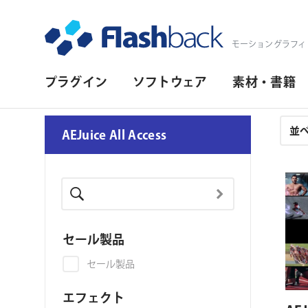
Flashback Japan Inc
モーショングラフィ
プ
プラグイン
ソフトウェア
素材・書籍
ラ
イ
注
AEJuice All Access
文
マ
結
リ・
果
ナ
ビ
セール製品
ゲ
セール製品
ー
シ
エフェクト