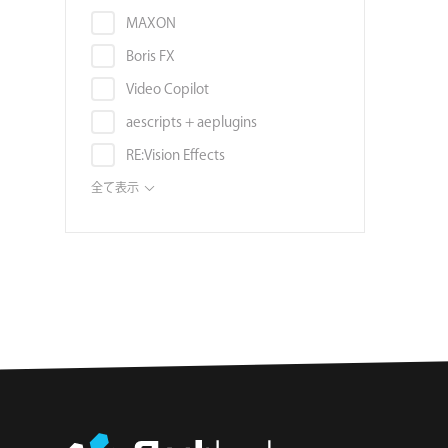
音素材
スタビライズ
Autodesk Flame
MAXON
画像素材
スローモーション
Autodesk Smoke
Boris FX
映像編集ソフト
タイトル
Blender
Video Copilot
書籍
ディストーション
Unreal Engine
aescripts + aeplugins
ボリュームライセンス
トラッキング
Audition
RE:Vision Effects
チュートリアル
モーションブラー
DAW (VST, AU, AAX)
Digital Anarchy
全て表示
3DCGソフト
ノイズ・グレイン
Noise Industries / FxFactory
3Dモデル
ノイズ除去
ABSoft
環境マップ・シェーダー・マテリ
被写界深度
アル
Frischluft
フィルタ
テンプレート
NewBlue
補正
タイプフェイス
AEJuice
レンダラー/レンダリング
フォント
AE Sweets
サウンドエフェクト
ハードウェア
Battle Axe
オーディオ