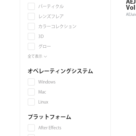
AEJ
ョ
Vo
パーティクル
AEJui
ン
レンズフレア
カラーコレクション
3D
グロー
アニメーション
全て表示
アップコンバート
オペレーティングシステム
スキンレタッチ
Windows
トランジション
Mac
キーイング
Linux
色収差
プラットフォーム
映像音声同期
ライトリーク
After Effects