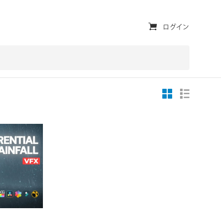
ユ
ログイン
ー
テ
ィ
リ
テ
ィ・
ナ
ビ
ゲ
対応OS
ー