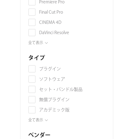
オーバーレイ
Premiere Pro
環境マップ
Final Cut Pro
マテリアル・テクスチャ
CINEMA 4D
グラデーション
DaVinci Resolve
グランジ
OFX
全て表示
グリッチ
EDIUS Pro
タイプ
群集アニメーション
Avid Media Composer
プラグイン
AI
Nuke
ソフトウェア
3Dモデル
Illustrator
セット・バンドル製品
コラージュ
Photoshop
無償プラグイン
ジェネレーター
Blackmagic Fusion
アカデミック版
映像素材
Vegas Pro
プリセット
全て表示
スライドショー
Autodesk 3ds Max
映像素材
スタイライズ
ベンダー
Autodesk Maya