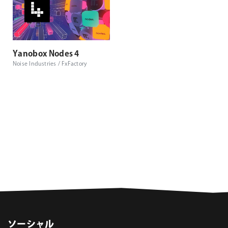
Yanobox Nodes 4
Noise Industries / FxFactory
ソーシャル