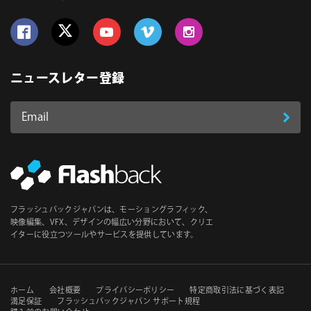
Follow us on Facebook
Follow us on Twitter
Follow us on YouTube
Follow us on Vimeo
Follow us on Instagram
ニュースレター登録
Email
登
ア
ド
録
レ
ス
*
必
フラッシュバックジャパンは、モーショングラフィック、
須
映像編集、VFX、デザインの幅広い分野において、クリエ
イターに役立つツールやサービスを提供しています。
セ
ホーム
会社概要
プライバシーポリシー
特定商取引法に基づく表記
満足保証
フラッシュバックジャパン サポート規程