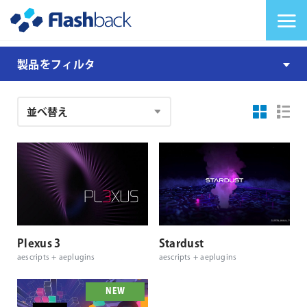
Flashback Japan Inc
メニューを切り替
パ
製品をフィルタ
ー
テ
注
ィ
文
ク
結
ル
果
Plexus 3
Stardust
aescripts + aeplugins
aescripts + aeplugins
NEW