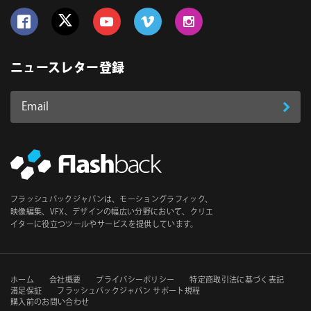
Follow us on Facebook
Follow us on Twitter
Follow us on YouTube
Follow us on Vimeo
Follow us on Instagram
ニュースレター登録
Email
登
ア
ド
録
レ
ス
*
必
フラッシュバックジャパンは、モーショングラフィック、
須
映像編集、VFX、デザインの幅広い分野において、クリエ
イターに役立つツールやサービスを提供しています。
セ
ホーム
会社概要
プライバシーポリシー
特定商取引法に基づく表記
満足保証
フラッシュバックジャパン サポート規程
購入前のお問い合わせ