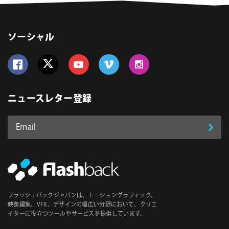
ソーシャル
Follow us on Facebook
Follow us on Twitter
Follow us on YouTube
Follow us on Vimeo
Follow us on Instagram
ニュースレター登録
Email
登
ア
ド
録
レ
ス
*
必
フラッシュバックジャパンは、モーショングラフィック、
須
映像編集、VFX、デザインの幅広い分野において、クリエ
イターに役立つツールやサービスを提供しています。