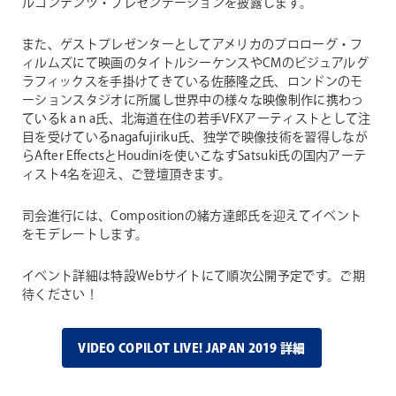
ルコンテンツ・プレゼンテーションを披露します。
また、ゲストプレゼンターとしてアメリカのプロローグ・フ
ィルムズにて映画のタイトルシーケンスやCMのビジュアルグ
ラフィックスを手掛けてきている佐藤隆之氏、ロンドンのモ
ーションスタジオに所属し世界中の様々な映像制作に携わっ
ているk a n a氏、北海道在住の若手VFXアーティストとして注
目を受けているnagafujiriku氏、独学で映像技術を習得しなが
らAfter EffectsとHoudiniを使いこなすSatsuki氏の国内アーテ
ィスト4名を迎え、ご登壇頂きます。
司会進行には、Compositionの緒方達郎氏を迎えてイベント
をモデレートします。
イベント詳細は特設Webサイトにて順次公開予定です。ご期
待ください！
VIDEO COPILOT LIVE! JAPAN 2019 詳細