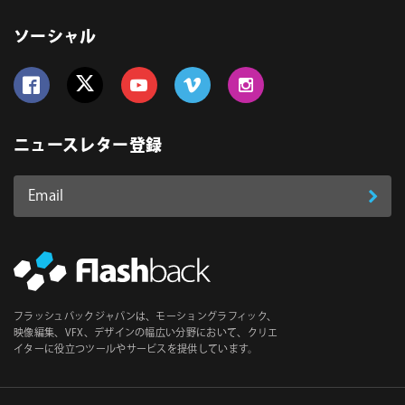
ソーシャル
Follow us on Facebook
Follow us on Twitter
Follow us on YouTube
Follow us on Vimeo
Follow us on Instagram
ニュースレター登録
Email
登
ア
ド
録
レ
ス
*
必
フラッシュバックジャパンは、モーショングラフィック、
須
映像編集、VFX、デザインの幅広い分野において、クリエ
イターに役立つツールやサービスを提供しています。