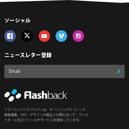
ソーシャル
Follow us on Facebook
Follow us on Twitter
Follow us on YouTube
Follow us on Vimeo
Follow us on Instagram
ニュースレター登録
Email
登
ア
ド
録
レ
ス
*
必
フラッシュバックジャパンは、モーショングラフィック、
須
映像編集、VFX、デザインの幅広い分野において、クリエ
イターに役立つツールやサービスを提供しています。