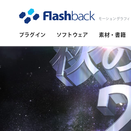
Flashback Japan Inc
モーショングラフィ
プ
プラグイン
ソフトウェア
素材・書籍
ラ
イ
マ
リ・
ナ
ビ
ゲ
ー
シ