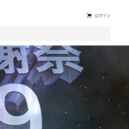
ユ
ログイン
ー
テ
ィ
リ
テ
ィ・
ナ
ビ
ゲ
ー