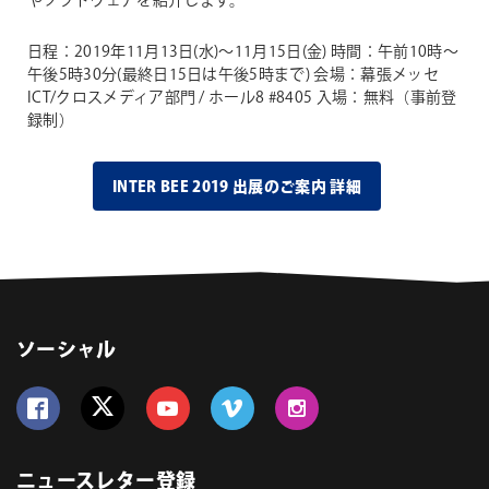
やソフトウェアを紹介します。
日程：2019年11月13日(水)～11月15日(金)
時間：午前10時～
午後5時30分(最終日15日は午後5時まで)
会場：幕張メッセ
ICT/クロスメディア部門 / ホール8 #8405
入場：無料（事前登
録制）
INTER BEE 2019 出展のご案内 詳細
ソーシャル
Follow us on Facebook
Follow us on Twitter
Follow us on YouTube
Follow us on Vimeo
Follow us on Instagram
ニュースレター登録