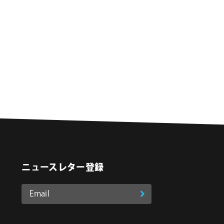
シ
ョ
ン
ニュースレター登録
Email
登
ア
o
on Instagram
ド
録