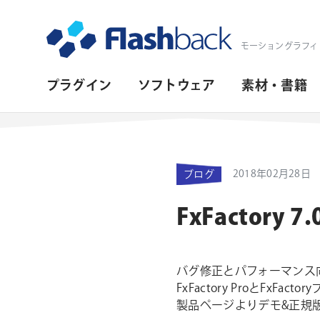
Flashback Japan Inc
モーショングラフィ
プ
プラグイン
ソフトウェア
素材・書籍
ラ
イ
マ
2018年02月28日
ブログ
リ・
ナ
FxFactory 
ビ
ゲ
バグ修正とパフォーマンス向上
ー
FxFactory ProとF
シ
製品ページよりデモ&正規