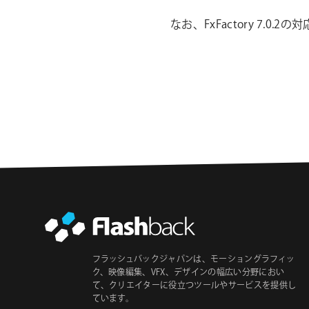
ョ
なお、FxFactory 7.0.2の対応
ン
フラッシュバックジャパンは、モーショングラフィッ
ク、映像編集、VFX、デザインの幅広い分野におい
て、クリエイターに役立つツールやサービスを提供し
ています。