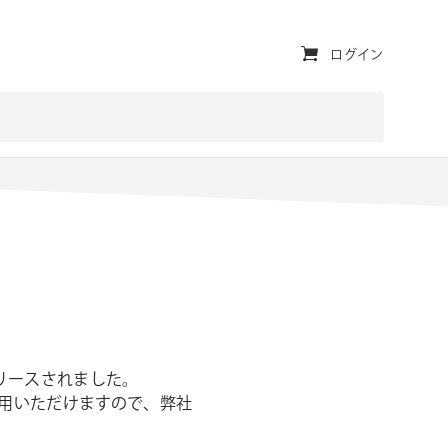
ユ
ログイン
ー
テ
ィ
リ
テ
ィ・
ナ
ビ
ゲ
2リリースされました。
てご利用いただけますので、弊社
ー