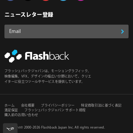
Follow us on Facebook
Follow us on Twitter
Follow us on YouTube
Follow us on Vimeo
Follow us on Instagram
ニュースレター登録
Email
登
ア
ド
録
レ
ス
*
必
フラッシュバックジャパンは、モーショングラフィック、
須
映像編集、VFX、デザインの幅広い分野において、クリエ
イターに役立つツールやサービスを提供しています。
セ
ホーム
会社概要
プライバシーポリシー
特定商取引法に基づく表記
満足保証
フラッシュバックジャパン サポート規程
購入前のお問い合わせ
カ
ン
Copyright© 2000-2026
Flashback Japan Inc
. All rights reserved.