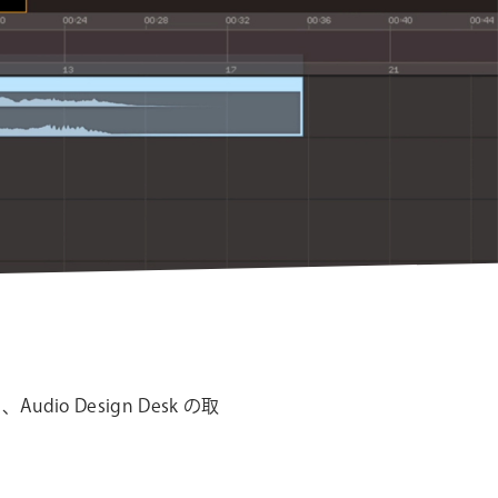
シ
ョ
ン
 Design Desk の取