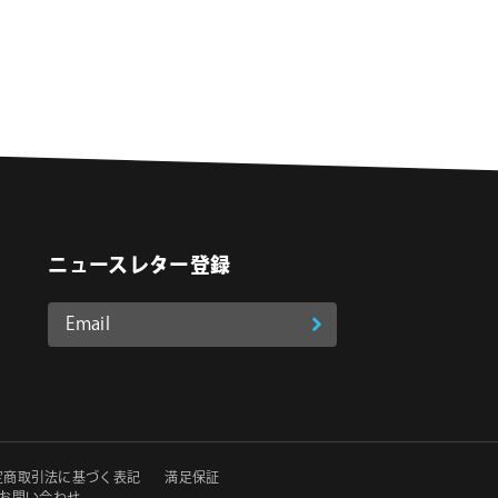
ニュースレター登録
Email
登
ア
o
on Instagram
ド
録
レ
ス
*
必
定商取引法に基づく表記
満足保証