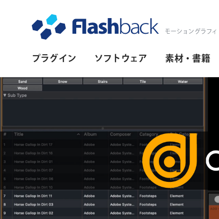
Flashback Japan Inc
モーショングラフィ
プ
プラグイン
ソフトウェア
素材・書籍
ラ
イ
マ
リ・
ナ
ビ
ゲ
ー
シ