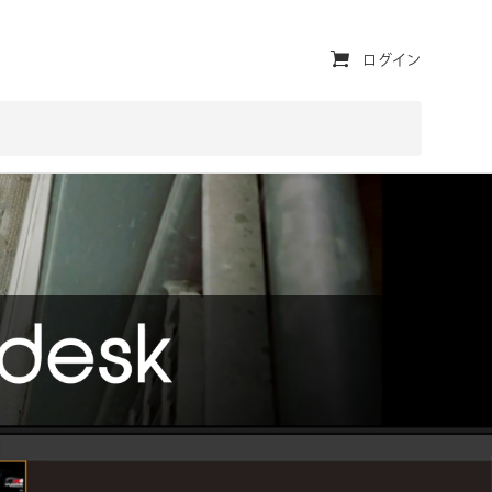
ユ
ログイン
ー
テ
ィ
リ
テ
ィ・
ナ
ビ
ゲ
ー