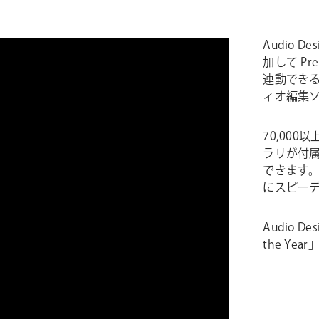
Audio 
加して Pre
連動でき
ィオ編集
70,00
ラリが付
できます
にスピー
Audio Des
the Ye