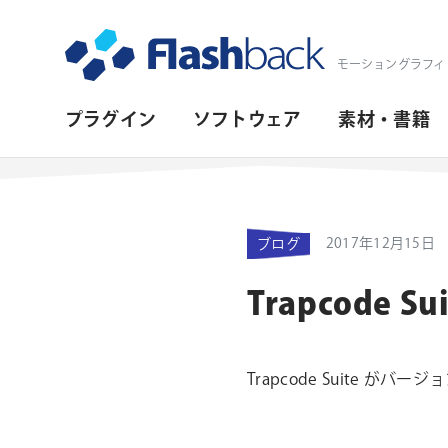
Flashback Japan Inc
モーショングラフィ
プ
プラグイン
ソフトウェア
素材・書籍
ラ
イ
マ
2017年12月15日
ブログ
リ・
ナ
Trapcode Su
ビ
ゲ
Trapcode Suite が
ー
シ