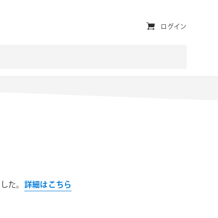
ユ
ログイン
ー
テ
ィ
リ
テ
ィ・
ナ
ビ
ゲ
りました。
詳細はこちら
ー