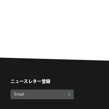
シ
ョ
ン
ニュースレター登録
Email
登
ア
o
on Instagram
ド
録