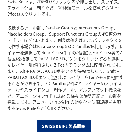
Swiss Knifeは、2D&3Dパララックスや押し出し、スライス、
スライドショー制作など、20種類のツールを搭載するAfter
Effectsスクリプトです。
収録するツール群はParallax GroupとInteractions Group、
Placeholders Group、Support Functions Groupの4種類のカ
テゴリーに分類されます。例えば例えば3Dのパララックスを
制作する場合はParallax Groupの3D Parallaxを利用します。レ
イヤーを選択してNear Z-Pos(手前のZ位置)とFar Z-Pos(奥のZ
位置)を指定してPARALLAX 3Dボタンをクリックすると選択し
たレイヤー群が指定したZ-Pos内でランダムに配置されます。
また、Alt + PARALLAX 3Dボタンで均等配置したり、Shift +
PARALLAX 3Dボタンで選択したレイヤーをFar Z-Posに配置す
ることができます。3D Parallax以外にも レイヤーのスライス
ツールやスライドショー制作ツール、アルファマット機能な
ど、アニメーション制作における様々な時間短縮ツール群を
搭載します。アニメーション制作の効率化と時間短縮を実現
するSwiss Knifeをご活用ください。
SWISS KNIFE 製品詳細