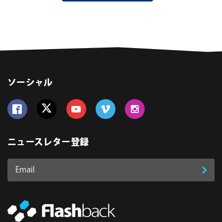
ソーシャル
Follow us on Facebook
Follow us on Twitter
Follow us on YouTube
Follow us on Vimeo
Follow us on Instagram
ニュースレター登録
Email
登
ア
ド
録
レ
ス