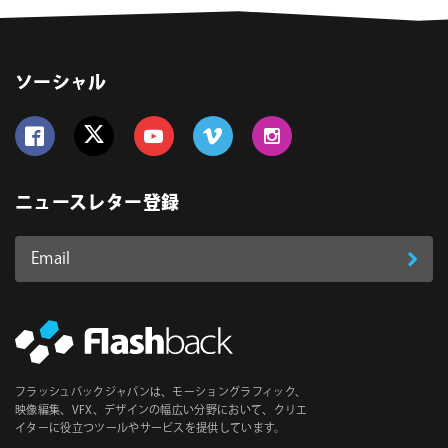
ソーシャル
Follow us on Facebook
Follow us on Twitter
Follow us on YouTube
Follow us on Vimeo
Follow us on Instagram
ニュースレター登録
Email
登
ア
ド
録
レ
ス
*
必
フラッシュバックジャパンは、モーショングラフィック、
須
映像編集、VFX、デザインの幅広い分野において、クリエ
イターに役立つツールやサービスを提供しています。