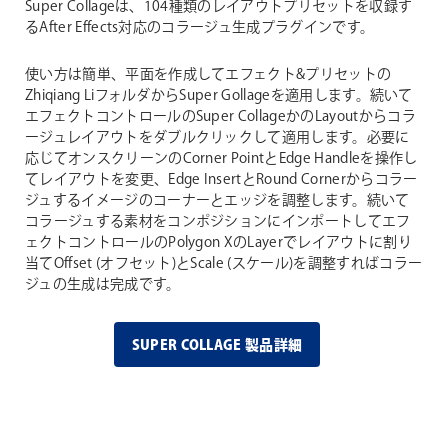
Super Collageは、104種類のレイアウトプリセットを収録す
るAfter Effects対応のコラージュ生成プラグインです。
使い方は簡単、平面を作成してエフェクト&プリセットの
Zhiqiang LiフォルダからSuper Gollageを適用します。続いて
エフェクトコントロールのSuper CollageかのLayoutからコラ
ージュレイアウトをダブルクリックして適用します。必要に
応じてオンスクリーンのCorner PointとEdge Handleを操作し
てレイアウトを変更、Edge InsertとRound Cornerからコラー
ジュするイメージのコーナーとエッジを調整します。続いて
コラージュする素材をコンポジションにインポートしてエフ
ェクトコントロールのPolygon XのLayerでレイアウトに割り
当てOffset (オフセット)とScale (スケール)を調整すればコラー
ジュの生成は完成です。
SUPER COLLAGE 製品詳細