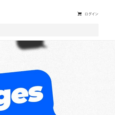
ユ
ログイン
ー
テ
ィ
リ
テ
ィ・
ナ
ビ
ゲ
ー