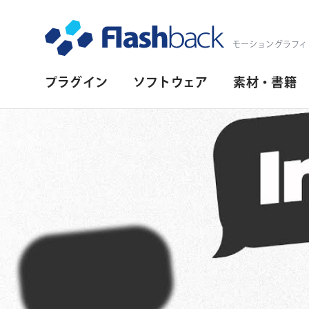
Flashback Japan Inc
モーショングラフィ
プ
プラグイン
ソフトウェア
素材・書籍
ラ
イ
マ
リ・
ナ
ビ
ゲ
ー
シ