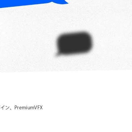
シ
ョ
ン
、PremiumVFX