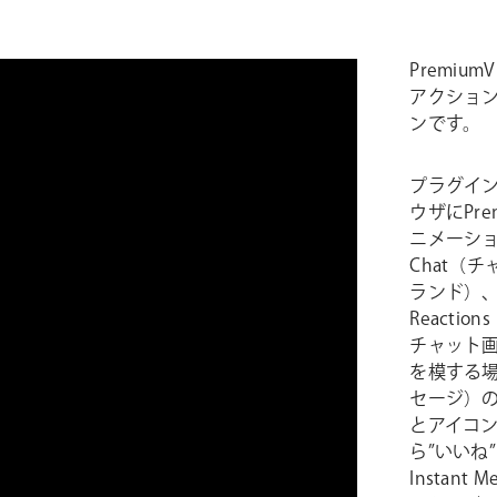
Premium
アクションな
ンです。
プラグインを
ウザにPrem
ニメーシ
Chat（チ
ランド）、N
React
チャット
を模する場
セージ）
とアイコン
ら”いいね
Instan