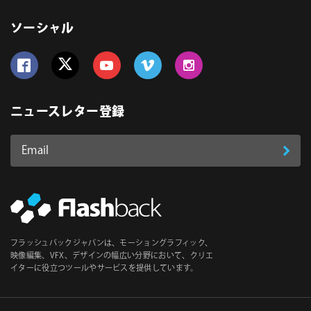
ソーシャル
Follow us on Facebook
Follow us on Twitter
Follow us on YouTube
Follow us on Vimeo
Follow us on Instagram
ニュースレター登録
Email
登
ア
ド
録
レ
ス
*
必
フラッシュバックジャパンは、モーショングラフィック、
須
映像編集、VFX、デザインの幅広い分野において、クリエ
イターに役立つツールやサービスを提供しています。