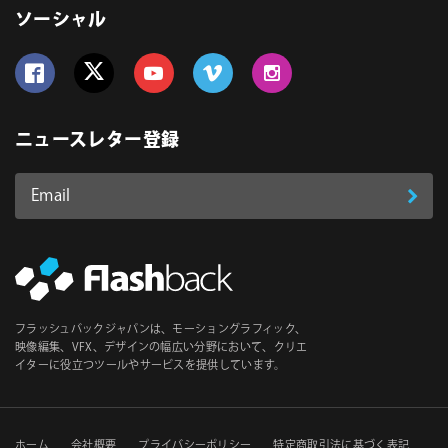
ソーシャル
Follow us on Facebook
Follow us on Twitter
Follow us on YouTube
Follow us on Vimeo
Follow us on Instagram
ニュースレター登録
Email
登
ア
ド
録
レ
ス
*
必
フラッシュバックジャパンは、モーショングラフィック、
須
映像編集、VFX、デザインの幅広い分野において、クリエ
イターに役立つツールやサービスを提供しています。
ホーム
会社概要
プライバシーポリシー
特定商取引法に基づく表記