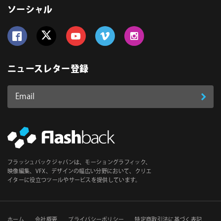
ソーシャル
Follow us on Facebook
Follow us on Twitter
Follow us on YouTube
Follow us on Vimeo
Follow us on Instagram
ニュースレター登録
Email
登
ア
ド
録
レ
ス
*
必
フラッシュバックジャパンは、モーショングラフィック、
須
映像編集、VFX、デザインの幅広い分野において、クリエ
イターに役立つツールやサービスを提供しています。
ホーム
会社概要
プライバシーポリシー
特定商取引法に基づく表記