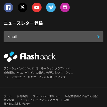
Follow us on Facebook
Follow us on Twitter
Follow us on YouTube
Follow us on Vimeo
Follow us on Instagram
ニュースレター登録
Email
登
ア
ド
録
レ
ス
*
必
フラッシュバックジャパンは、モーショングラフィック、
須
映像編集、VFX、デザインの幅広い分野において、クリエ
イターに役立つツールやサービスを提供しています。
セ
ホーム
会社概要
プライバシーポリシー
特定商取引法に基づく表記
満足保証
フラッシュバックジャパン サポート規程
購入前のお問い合わせ