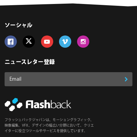
ソーシャル
Follow us on Facebook
Follow us on Twitter
Follow us on YouTube
Follow us on Vimeo
Follow us on Instagram
ニュースレター登録
Email
登
ア
ド
録
レ
ス
*
必
フラッシュバックジャパンは、モーショングラフィック、
須
映像編集、VFX、デザインの幅広い分野において、クリエ
イターに役立つツールやサービスを提供しています。