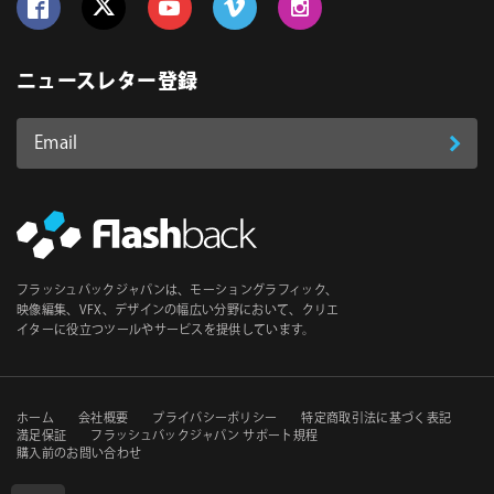
Follow us on Facebook
Follow us on Twitter
Follow us on YouTube
Follow us on Vimeo
Follow us on Instagram
ニュースレター登録
Email
登
ア
ド
録
レ
ス
*
必
フラッシュバックジャパンは、モーショングラフィック、
須
映像編集、VFX、デザインの幅広い分野において、クリエ
イターに役立つツールやサービスを提供しています。
セ
ホーム
会社概要
プライバシーポリシー
特定商取引法に基づく表記
満足保証
フラッシュバックジャパン サポート規程
購入前のお問い合わせ
カ