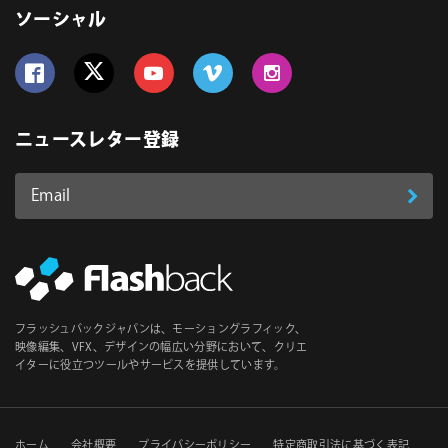
ソーシャル
Follow us on Facebook
Follow us on Twitter
Follow us on YouTube
Follow us on Vimeo
Follow us on Instagram
ニュースレター登録
Email
登
ア
ド
録
レ
ス
*
必
フラッシュバックジャパンは、モーショングラフィック、
須
映像編集、VFX、デザインの幅広い分野において、クリエ
イターに役立つツールやサービスを提供しています。
ホーム
会社概要
プライバシーポリシー
特定商取引法に基づく表記