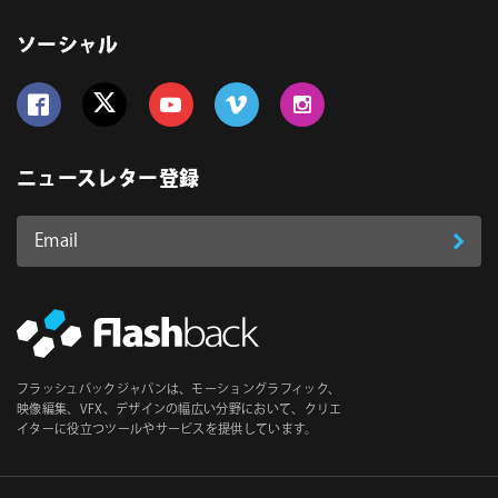
ソーシャル
Follow us on Facebook
Follow us on Twitter
Follow us on YouTube
Follow us on Vimeo
Follow us on Instagram
ニュースレター登録
Email
登
ア
ド
録
レ
ス
*
必
フラッシュバックジャパンは、モーショングラフィック、
須
映像編集、VFX、デザインの幅広い分野において、クリエ
イターに役立つツールやサービスを提供しています。