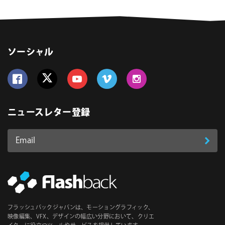
ソーシャル
Follow us on Facebook
Follow us on Twitter
Follow us on YouTube
Follow us on Vimeo
Follow us on Instagram
ニュースレター登録
Email
登
ア
ド
録
レ
ス
*
必
フラッシュバックジャパンは、モーショングラフィック、
須
映像編集、VFX、デザインの幅広い分野において、クリエ